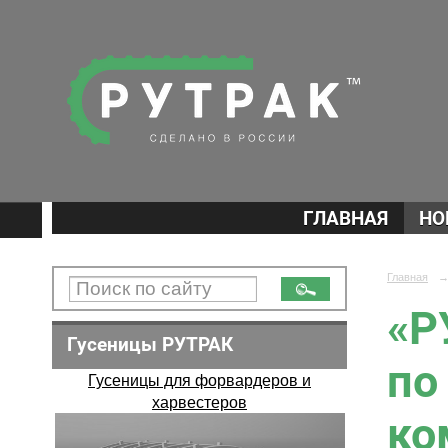
ГЛАВНАЯ
НО
Главная
«Р
Гусеницы РУТРАК
по
Гусеницы для форвардеров и
харвестеров
ко