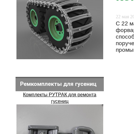
22 мая 20
С 22 м
форвар
спосо
поруче
промыш
Ремкомплекты для гусениц
Комплекты РУТРАК для ремонта
гусениц