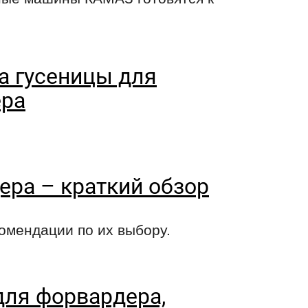
а гусеницы для
ера
ера – краткий обзор
комендации по их выбору.
ля форвардера,