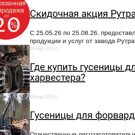
Скидочная акция Рутра
C 25.05.26 по 25.08.26. предостав
продукции и услуг от завода Рутра
20 мая 2026 г.
Где купить гусеницы д
харвестера?
18 мая 2026 г.
Гусеницы для форвард
Отечественные лесозаготовитель