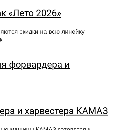
к «Лето 2026»
ляются скидки на всю линейку
к
ля форвардера и
ера и харвестера КАМАЗ
ные машины КАМАЗ готовятся к