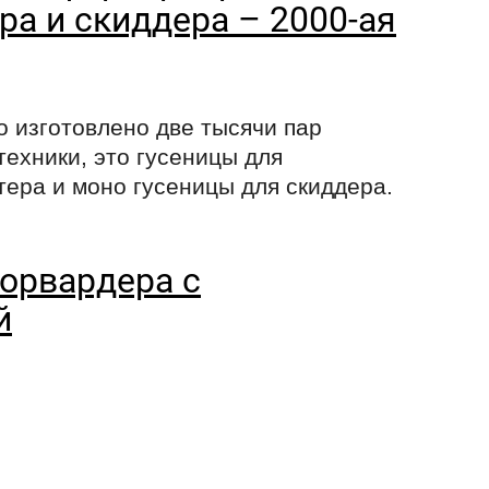
ра и скиддера – 2000-ая
о изготовлено две тысячи пар
техники, это гусеницы для
тера и моно гусеницы для скиддера.
форвардера с
й