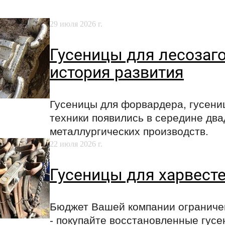
29 июля 2026 г.
Гусеницы для лесозаго
история развития
Гусеницы для форвардера, гусени
техники появились в середине два
металлургических производств.
22 июля 2026 г.
Гусеницы для харвесте
Бюджет Вашей компании ограничен
- покупайте восстановленные гусе