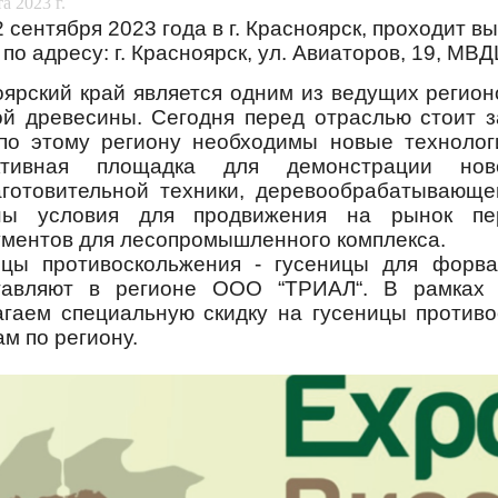
а 2023 г.
2 сентября 2023 года в г. Красноярск, проходит 
по адресу: г. Красноярск, ул. Авиаторов, 19, МВД
оярский край является одним из ведущих регион
ой древесины. Сегодня перед отраслью стоит 
 по этому региону необходимы новые техноло
ктивная площадка для демонстрации нов
аготовительной техники, деревообрабатывающ
ны условия для продвижения на рынок пер
ументов для лесопромышленного комплекса.
ицы противоскольжения - гусеницы для форва
тавляют в регионе ООО “ТРИАЛ“. В рамках 
агаем специальную скидку на гусеницы против
м по региону.