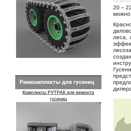
14 август
20 – 2
можно 
Красн
делов
леса,
эффе
лесоз
созда
инстр
Гусен
предс
Ремкомплекты для гусениц
предл
дилера
Комплекты РУТРАК для ремонта
гусениц