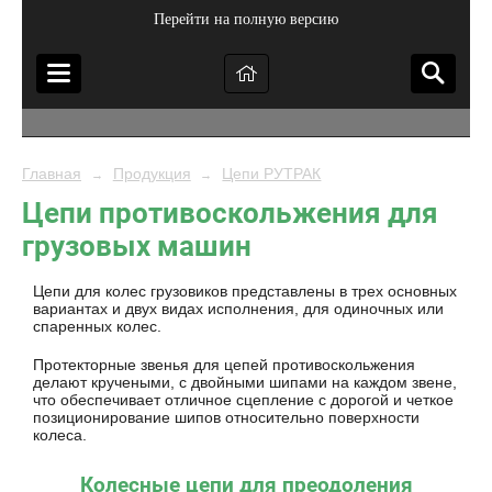
Перейти на полную версию
Главная
Продукция
Цепи РУТРАК
→
→
Цепи противоскольжения для
грузовых машин
Цепи для колес грузовиков представлены в трех основных
вариантах и двух видах исполнения, для одиночных или
спаренных колес.
Протекторные звенья для цепей противоскольжения
делают кручеными, с двойными шипами на каждом звене,
что обеспечивает отличное сцепление с дорогой и четкое
позиционирование шипов относительно поверхности
колеса.
Колесные цепи для преодоления