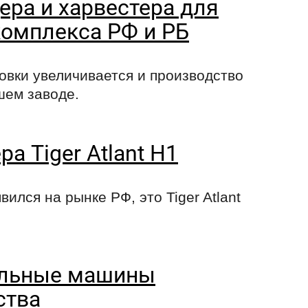
ера и харвестера для
омплекса РФ и РБ
овки увеличивается и производство
шем заводе.
а Tiger Atlant H1
ился на рынке РФ, это Tiger Atlant
ельные машины
ства