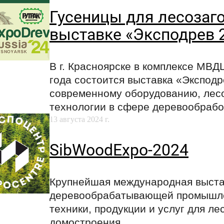
Гусеницы для лесозаго
выставке «Эксподрев 
В г. Красноярске в комплексе МВД
года состоится выставка «Экспод
современному оборудованию, лесо
технологии в сфере деревообрабо
13 августа 2024 г.
SibWoodExpo-2024
Крупнейшая международная выста
деревообрабатывающей промышлен
техники, продукции и услуг для л
домостроения