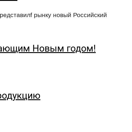
едставилf рынку новый Российский
пающим Новым годом!
родукцию