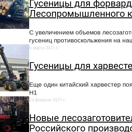
Гусеницы для форвард
Лесопромышленного к
С увеличением объемов лесозагот
гусениц противоскольжения на на
6 марта 2025 г.
Гусеницы для харвестер
Еще один китайский харвестер появ
H1
24 февраля 2025 г.
Новые лесозаготовит
Российского производ